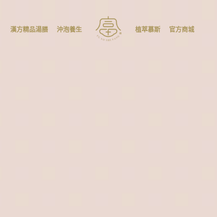
漢方精品湯膳
沖泡養生
植萃慕斯
官方商城